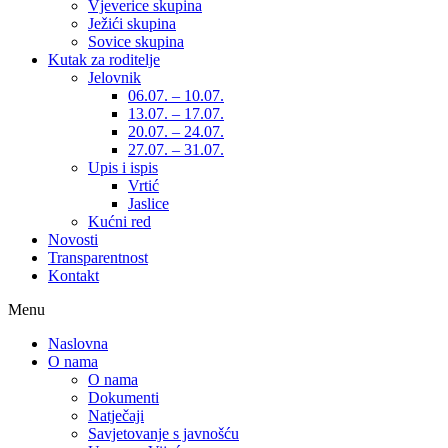
Vjeverice skupina
Ježići skupina
Sovice skupina
Kutak za roditelje
Jelovnik
06.07. – 10.07.
13.07. – 17.07.
20.07. – 24.07.
27.07. – 31.07.
Upis i ispis
Vrtić
Jaslice
Kućni red
Novosti
Transparentnost
Kontakt
Menu
Naslovna
O nama
O nama
Dokumenti
Natječaji
Savjetovanje s javnošću