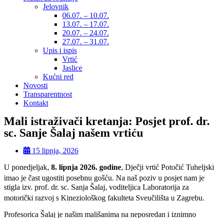
Jelovnik
06.07. – 10.07.
13.07. – 17.07.
20.07. – 24.07.
27.07. – 31.07.
Upis i ispis
Vrtić
Jaslice
Kućni red
Novosti
Transparentnost
Kontakt
Mali istraživači kretanja: Posjet prof. dr.
sc. Sanje Šalaj našem vrtiću
15 lipnja, 2026
U ponedjeljak,
8. lipnja 2026. godine
, Dječji vrtić Potočić Tuheljski
imao je čast ugostiti posebnu gošću
. Na naš poziv u posjet nam je
stigla izv. prof. dr. sc. Sanja Šalaj, voditeljica Laboratorija za
motorički razvoj s Kineziološkog fakulteta Sveučilišta u Zagrebu
.
Profesorica Šalaj je našim mališanima na neposredan i iznimno