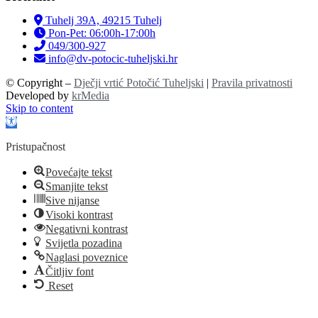
Tuhelj 39A, 49215 Tuhelj
Pon-Pet: 06:00h-17:00h
049/300-927
info@dv-potocic-tuheljski.hr
© Copyright –
Dječji vrtić Potočić Tuheljski
|
Pravila privatnosti
Developed by
krMedia
Skip to content
Open toolbar
Pristupačnost
Povećajte tekst
Smanjite tekst
Sive nijanse
Visoki kontrast
Negativni kontrast
Svijetla pozadina
Naglasi poveznice
Čitljiv font
Reset