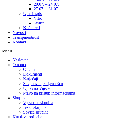
20.07. – 24.07.
27.07. – 31.07.
Upis i ispis
Vrtić
Jaslice
Kućni red
Novosti
Transparentnost
Kontakt
Menu
Naslovna
O nama
O nama
Dokumenti
Natječaji
Savjetovanje s javnošću
Upravno Vijeće
Pravo na pristup informacijama
Skupine
Vjeverice skupina
Ježići skupina
Sovice skupina
Kutak za roditelje