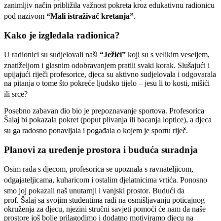
zanimljiv način približila važnost pokreta kroz edukativnu radionicu
pod nazivom
“Mali istraživač kretanja”
.
Kako je izgledala radionica?
U radionici su sudjelovali naši
“Ježići”
koji su s velikim veseljem,
znatiželjom i glasnim odobravanjem pratili svaki korak
. Slušajući i
upijajući riječi profesorice, djeca su aktivno sudjelovala i odgovarala
na pitanja o tome što pokreće ljudsko tijelo – jesu li to kosti, mišići
ili srce
?
Posebno zabavan dio bio je prepoznavanje sportova. Profesorica
Šalaj bi pokazala pokret (poput plivanja ili bacanja loptice), a djeca
su ga radosno ponavljala i pogađala o kojem je sportu riječ
.
Planovi za uređenje prostora i buduća suradnja
Osim rada s djecom, profesorica se upoznala s ravnateljicom,
odgajateljicama, kuharicom i ostalim djelatnicima vrtića
. Ponosno
smo joj pokazali naš unutarnji i vanjski prostor
. Budući da
prof. Šalaj sa svojim studentima radi na osmišljavanju poticajnog
okruženja za djecu, njezini stručni savjeti pomoći će nam da naše
prostore još bolje prilagodimo i dodatno motiviramo djecu na