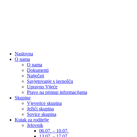
Naslovna
O nama
O nama
Dokumenti
Natječaji
Savjetovanje s javnošću
Upravno Vijeće
Pravo na pristup informacijama
Skupine
Vjeverice skupina
Ježići skupina
Sovice skupina
Kutak za roditelje
Jelovnik
06.07. – 10.07.
13.07. – 17.07.