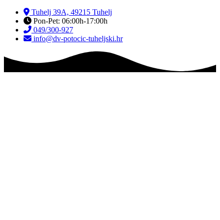
Skip
Tuhelj 39A, 49215 Tuhelj
to
Pon-Pet: 06:00h-17:00h
content
049/300-927
info@dv-potocic-tuheljski.hr