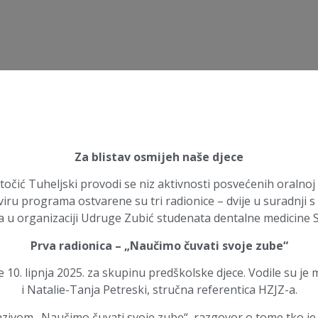
Za blistav osmijeh naše djece
čić Tuheljski provodi se niz aktivnosti posvećenih oralnoj higi
kviru programa ostvarene su tri radionice – dvije u suradnji 
na u organizaciji Udruge Zubić studenata dentalne medicine 
Prva radionica – „Naučimo čuvati svoje zube“
 10. lipnja 2025. za skupinu predškolske djece. Vodile su je m
i Natalie-Tanja Petreski, stručna referentica HZJZ-a.
zivom „Naučimo čuvati svoje zube“, razgovor o tome tko je 