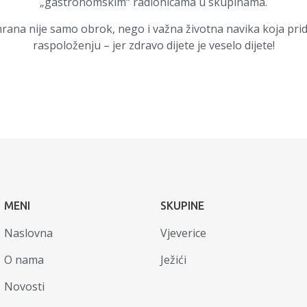
„gastronomskim“ radionicama u skupinama.
hrana nije samo obrok, nego i važna životna navika koja pri
raspoloženju – jer zdravo dijete je veselo dijete!
MENI
SKUPINE
Naslovna
Vjeverice
O nama
Ježići
Novosti