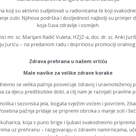
a koji su aktivno sudjelovali u radionicama te koji svakodnev
ranje zubi. Njihova podrška i dosljednost najbolji su primjer 
koja čuva zdravlje i osmijeh.
ci mr. sc. Marijani Radić Vuleta, HZJZ-a, doc. dr. sc. Anki Ju
oju Juriću – na predanom radu i doprinosu promociji oralno
Zdrava prehrana u našem vrtiću
Male navike za velike zdrave korake
dnevno se velika pažnja posvećuje zdravoj i uravnoteženoj 
za djecu predškolske dobi, a cilj nam je razvijati pravilne
znolika i sezonska jela, bogata svježim voćem i povrćem, žit
sebna pažnja pridaje se pripremi obroka s manje soli i šećer
uharica, koja s puno brige i ljubavi svakodnevno priprema
nima uz prehranu – razgovaraju o zdravim namirnicama, uče