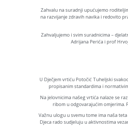
Zahvalu na suradnji upućujemo roditeljim
na razvijanje zdravih navika i redovito p
Zahvaljujemo i svim suradnicima – djelatni
Adrijana Perića i prof Hrv
U Dječjem vrtiću Potočić Tuheljski svako
propisanim standardima i normativima 
Na jelovnicima našeg vrtića nalaze se ra
ribom u odgovarajućim omjerima. Po
Važnu ulogu u svemu tome ima naša teta k
Djeca rado sudjeluju u aktivnostima veza