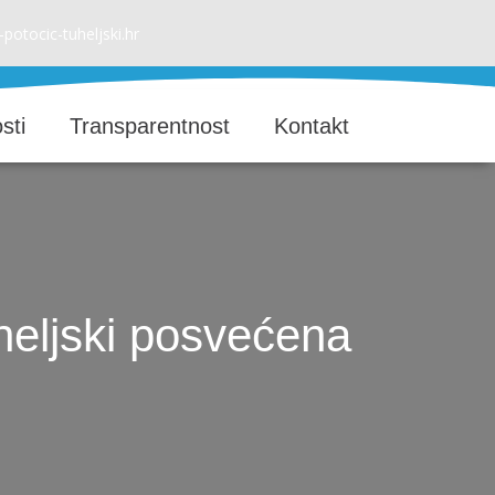
potocic-tuheljski.hr
sti
Transparentnost
Kontakt
heljski posvećena