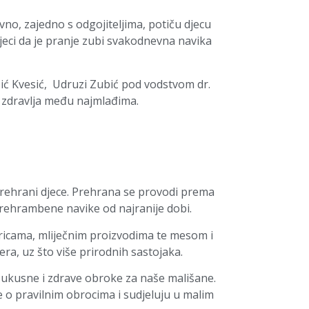
no, zajedno s odgojiteljima, potiču djecu
djeci da je pranje zubi svakodnevna navika
rišić Kvesić, Udruzi Zubić pod vodstvom dr.
g zdravlja među najmlađima.
prehrani djece. Prehrana se provodi prema
 prehrambene navike od najranije dobi.
aricama, mliječnim proizvodima te mesom i
a, uz što više prirodnih sastojaka.
 ukusne i zdrave obroke za naše mališane.
 o pravilnim obrocima i sudjeluju u malim