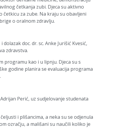
vilnog četkanja zubi. Djeca su aktivno
o četkicu za zube. Na kraju su obavljeni
 brige o oralnom zdravlju.
dolazak doc. dr. sc. Anke Jurišić Kvesić,
va zdravstva.
m programu kao i u lipnju. Djeca su s
oške godine planira se evaluacija programa
.
Adrijan Perić, uz sudjelovanje studenata
eljusti i plišancima, a neka su se odjenula
om ozračju, a mališani su naučili koliko je