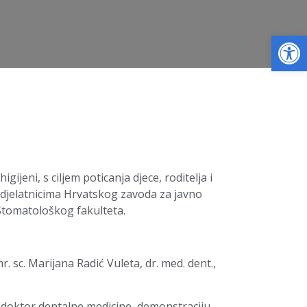
Op
jeni, s ciljem poticanja djece, roditelja i
s djelatnicima Hrvatskog zavoda za javno
Stomatološkog fakulteta.
r. sc. Marijana Radić Vuleta, dr. med. dent.,
doktor dentalne medicine, demonstraciju