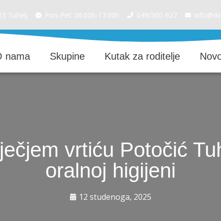
15 Tuhelj
Pon-Pet: 06:00h-17:00h
049/300-927
info@dv-
O nama
Skupine
Kutak za roditelje
Novo
ječjem vrtiću Potočić Tu
oralnoj higijeni
12 studenoga, 2025