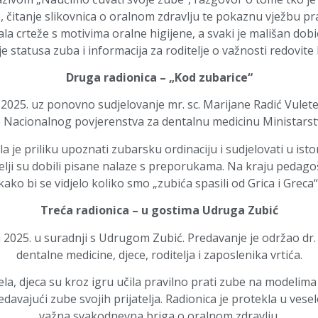
čitanje slikovnica o oralnom zdravlju te pokaznu vježbu pra
la crteže s motivima oralne higijene, a svaki je mališan dobi
e statusa zuba i informacija za roditelje o važnosti redovite
Druga radionica – „Kod zubarice“
2025. uz ponovno sudjelovanje mr. sc. Marijane Radić Vulete i 
 Nacionalnog povjerenstva za dentalnu medicinu Ministarst
 je priliku upoznati zubarsku ordinaciju i sudjelovati u isto
telji su dobili pisane nalaze s preporukama. Na kraju pedag
kako bi se vidjelo koliko smo „zubića spasili od Grica i Greca“
Treća radionica – u gostima Udruga Zubić
 2025. u suradnji s Udrugom Zubić. Predavanje je održao dr. 
dentalne medicine, djece, roditelja i zaposlenika vrtića.
, djeca su kroz igru učila pravilno prati zube na modelima č
edavajući zube svojih prijatelja. Radionica je protekla u vesel
važna svakodnevna briga o oralnom zdravlju.