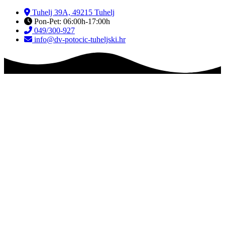
Skip
Tuhelj 39A, 49215 Tuhelj
to
Pon-Pet: 06:00h-17:00h
content
049/300-927
info@dv-potocic-tuheljski.hr