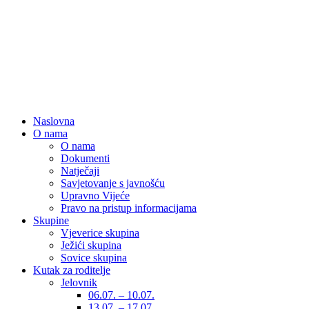
Naslovna
O nama
O nama
Dokumenti
Natječaji
Savjetovanje s javnošću
Upravno Vijeće
Pravo na pristup informacijama
Skupine
Vjeverice skupina
Ježići skupina
Sovice skupina
Kutak za roditelje
Jelovnik
06.07. – 10.07.
13.07. – 17.07.