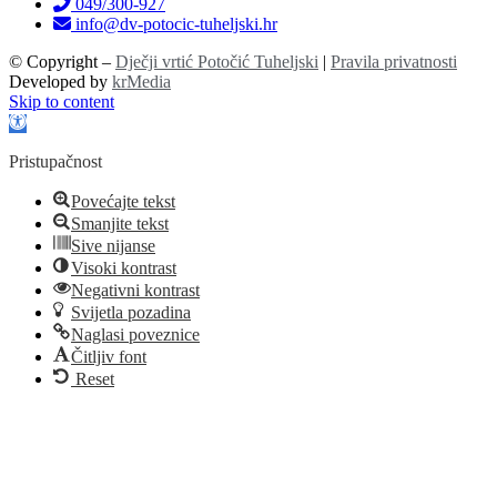
049/300-927
info@dv-potocic-tuheljski.hr
© Copyright –
Dječji vrtić Potočić Tuheljski
|
Pravila privatnosti
Developed by
krMedia
Skip to content
Open toolbar
Pristupačnost
Povećajte tekst
Smanjite tekst
Sive nijanse
Visoki kontrast
Negativni kontrast
Svijetla pozadina
Naglasi poveznice
Čitljiv font
Reset