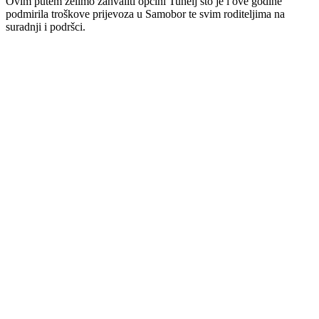
Ovim putem želimo zahvaliti općini Tuhelj što je i ove godine
podmirila troškove prijevoza u Samobor te svim roditeljima na
suradnji i podršci.