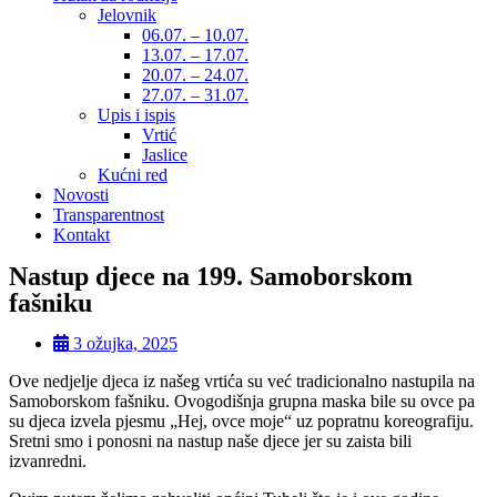
Jelovnik
06.07. – 10.07.
13.07. – 17.07.
20.07. – 24.07.
27.07. – 31.07.
Upis i ispis
Vrtić
Jaslice
Kućni red
Novosti
Transparentnost
Kontakt
Nastup djece na 199. Samoborskom
fašniku
3 ožujka, 2025
Ove nedjelje djeca iz našeg vrtića su već tradicionalno nastupila na
Samoborskom fašniku. Ovogodišnja grupna maska bile su ovce pa
su djeca izvela pjesmu „Hej, ovce moje“ uz popratnu koreografiju.
Sretni smo i ponosni na nastup naše djece jer su zaista bili
izvanredni.