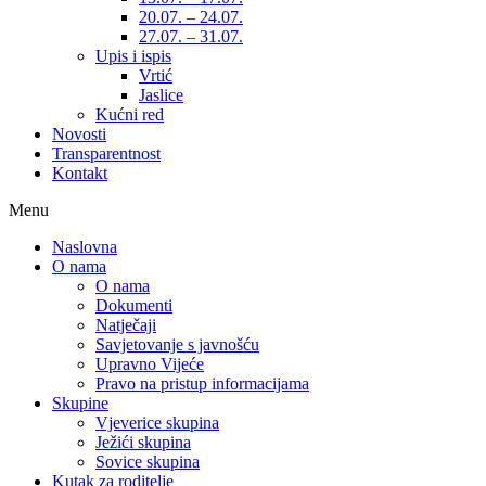
20.07. – 24.07.
27.07. – 31.07.
Upis i ispis
Vrtić
Jaslice
Kućni red
Novosti
Transparentnost
Kontakt
Menu
Naslovna
O nama
O nama
Dokumenti
Natječaji
Savjetovanje s javnošću
Upravno Vijeće
Pravo na pristup informacijama
Skupine
Vjeverice skupina
Ježići skupina
Sovice skupina
Kutak za roditelje