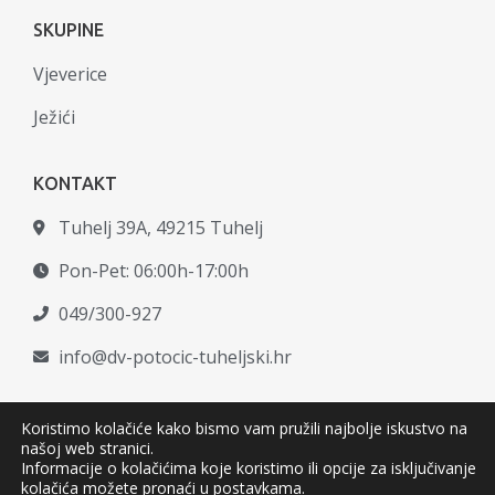
SKUPINE
Vjeverice
Ježići
KONTAKT
Tuhelj 39A, 49215 Tuhelj
Pon-Pet: 06:00h-17:00h
049/300-927
info@dv-potocic-tuheljski.hr
Koristimo kolačiće kako bismo vam pružili najbolje iskustvo na
našoj web stranici.
© Copyright –
Dječji vrtić Potočić
Informacije o kolačićima koje koristimo ili opcije za isključivanje
Tuheljski
|
Pravila privatnosti
kolačića možete pronaći u
postavkama
.