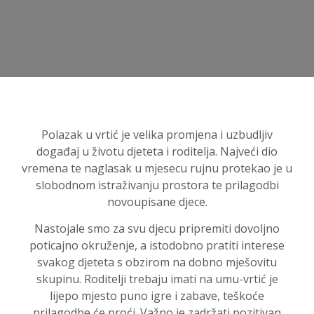
Polazak u vrtić je velika promjena i uzbudljiv
događaj u životu djeteta i roditelja. Najveći dio
vremena te naglasak u mjesecu rujnu protekao je u
slobodnom istraživanju prostora te prilagodbi
novoupisane djece.
Nastojale smo za svu djecu pripremiti dovoljno
poticajno okruženje, a istodobno pratiti interese
svakog djeteta s obzirom na dobno mješovitu
skupinu. Roditelji trebaju imati na umu-vrtić je
lijepo mjesto puno igre i zabave, teškoće
prilagodbe će proći. Važno je zadržati pozitivan