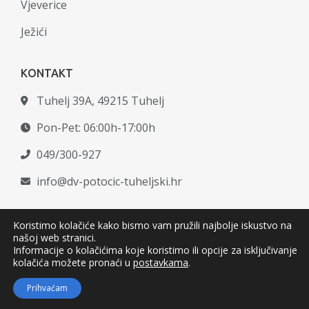
Vjeverice
Ježići
KONTAKT
Tuhelj 39A, 49215 Tuhelj
Pon-Pet: 06:00h-17:00h
049/300-927
info@dv-potocic-tuheljski.hr
Koristimo kolačiće kako bismo vam pružili najbolje iskustvo na
našoj web stranici.
© Copyright –
Dječji vrtić Potočić
Informacije o kolačićima koje koristimo ili opcije za isključivanje
Tuheljski
|
Pravila privatnosti
kolačića možete pronaći u
postavkama
.
Developed by
krMedia
Prihvaćam