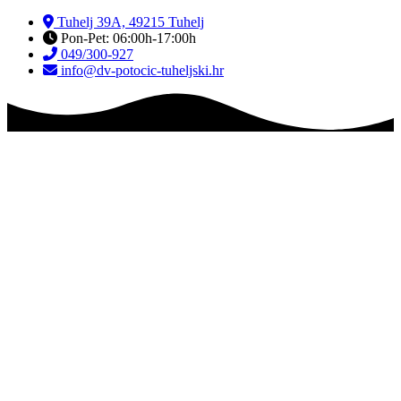
Skip
Tuhelj 39A, 49215 Tuhelj
to
Pon-Pet: 06:00h-17:00h
content
049/300-927
info@dv-potocic-tuheljski.hr