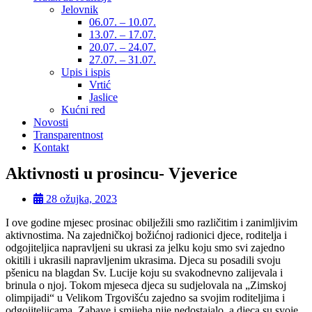
Jelovnik
06.07. – 10.07.
13.07. – 17.07.
20.07. – 24.07.
27.07. – 31.07.
Upis i ispis
Vrtić
Jaslice
Kućni red
Novosti
Transparentnost
Kontakt
Aktivnosti u prosincu- Vjeverice
28 ožujka, 2023
I ove godine mjesec prosinac obilježili smo različitim i zanimljivim
aktivnostima. Na zajedničkoj božićnoj radionici djece, roditelja i
odgojiteljica napravljeni su ukrasi za jelku koju smo svi zajedno
okitili i ukrasili napravljenim ukrasima. Djeca su posadili svoju
pšenicu na blagdan Sv. Lucije koju su svakodnevno zalijevala i
brinula o njoj. Tokom mjeseca djeca su sudjelovala na „Zimskoj
olimpijadi“ u Velikom Trgovišću zajedno sa svojim roditeljima i
odgojiteljicama. Zabave i smijeha nije nedostajalo, a djeca su svoje