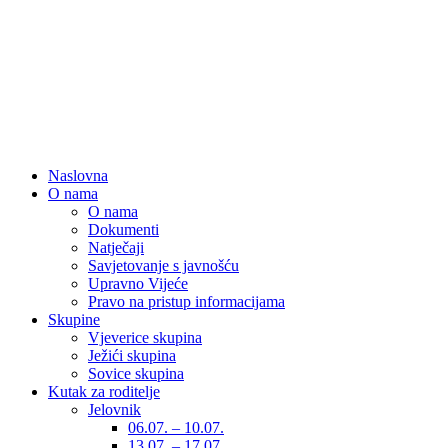
Naslovna
O nama
O nama
Dokumenti
Natječaji
Savjetovanje s javnošću
Upravno Vijeće
Pravo na pristup informacijama
Skupine
Vjeverice skupina
Ježići skupina
Sovice skupina
Kutak za roditelje
Jelovnik
06.07. – 10.07.
13.07. – 17.07.