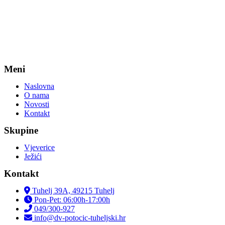
Meni
Naslovna
O nama
Novosti
Kontakt
Skupine
Vjeverice
Ježići
Kontakt
Tuhelj 39A, 49215 Tuhelj
Pon-Pet: 06:00h-17:00h
049/300-927
info@dv-potocic-tuheljski.hr