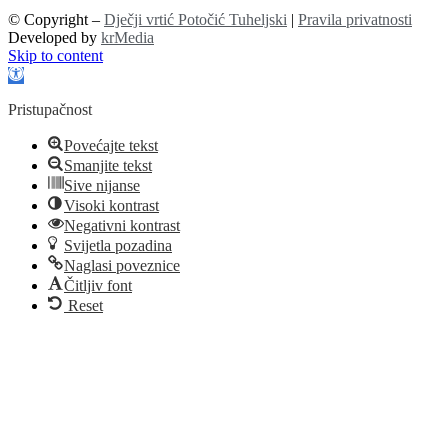
© Copyright –
Dječji vrtić Potočić Tuheljski
|
Pravila privatnosti
Developed by
krMedia
Skip to content
Open toolbar
Pristupačnost
Povećajte tekst
Smanjite tekst
Sive nijanse
Visoki kontrast
Negativni kontrast
Svijetla pozadina
Naglasi poveznice
Čitljiv font
Reset