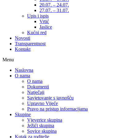
20.07. – 24.07.
27.07. – 31.07.
Upis i ispis
Vrtić
Jaslice
Kućni red
Novosti
Transparentnost
Kontakt
Menu
Naslovna
O nama
O nama
Dokumenti
Natječaji
Savjetovanje s javnošću
Upravno Vijeće
Pravo na pristup informacijama
Skupine
Vjeverice skupina
Ježići skupina
Sovice skupina
Kutak za roditelje