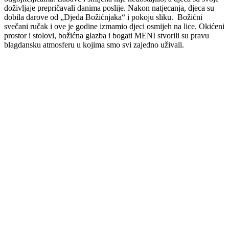
doživljaje prepričavali danima poslije. Nakon natjecanja, djeca su
dobila darove od „Djeda Božićnjaka“ i pokoju sliku. Božićni
svečani ručak i ove je godine izmamio djeci osmijeh na lice. Okićeni
prostor i stolovi, božićna glazba i bogati MENI stvorili su pravu
blagdansku atmosferu u kojima smo svi zajedno uživali.