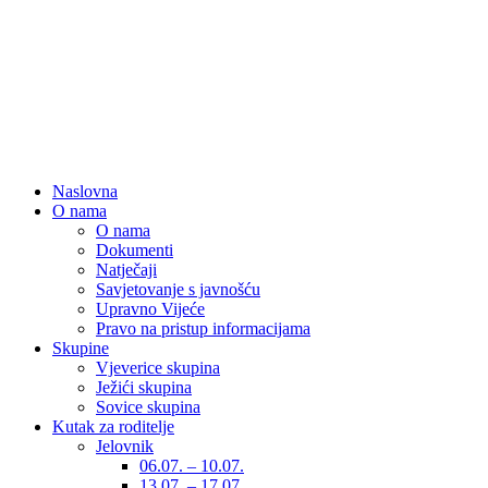
Naslovna
O nama
O nama
Dokumenti
Natječaji
Savjetovanje s javnošću
Upravno Vijeće
Pravo na pristup informacijama
Skupine
Vjeverice skupina
Ježići skupina
Sovice skupina
Kutak za roditelje
Jelovnik
06.07. – 10.07.
13.07. – 17.07.