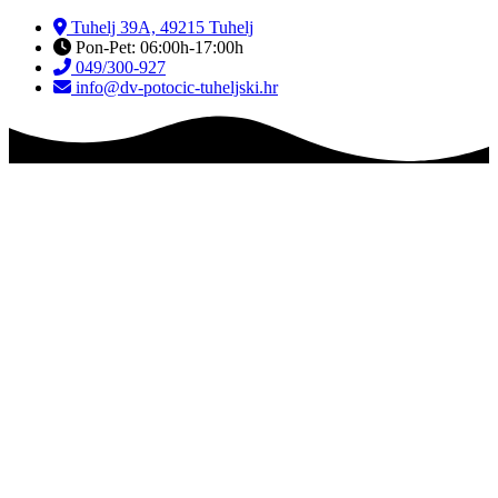
Skip
Tuhelj 39A, 49215 Tuhelj
to
Pon-Pet: 06:00h-17:00h
content
049/300-927
info@dv-potocic-tuheljski.hr