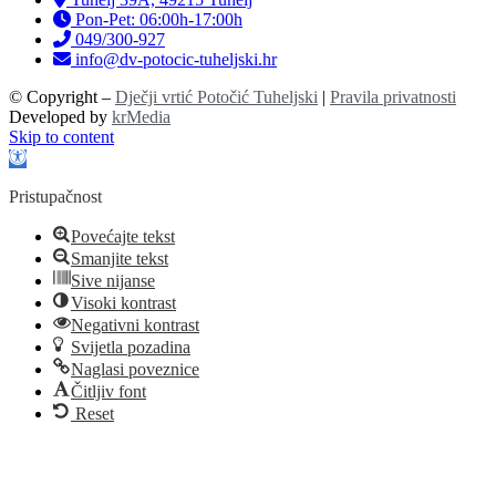
Pon-Pet: 06:00h-17:00h
049/300-927
info@dv-potocic-tuheljski.hr
© Copyright –
Dječji vrtić Potočić Tuheljski
|
Pravila privatnosti
Developed by
krMedia
Skip to content
Open toolbar
Pristupačnost
Povećajte tekst
Smanjite tekst
Sive nijanse
Visoki kontrast
Negativni kontrast
Svijetla pozadina
Naglasi poveznice
Čitljiv font
Reset