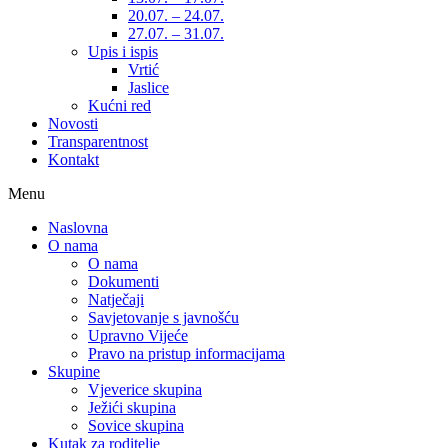
20.07. – 24.07.
27.07. – 31.07.
Upis i ispis
Vrtić
Jaslice
Kućni red
Novosti
Transparentnost
Kontakt
Menu
Naslovna
O nama
O nama
Dokumenti
Natječaji
Savjetovanje s javnošću
Upravno Vijeće
Pravo na pristup informacijama
Skupine
Vjeverice skupina
Ježići skupina
Sovice skupina
Kutak za roditelje