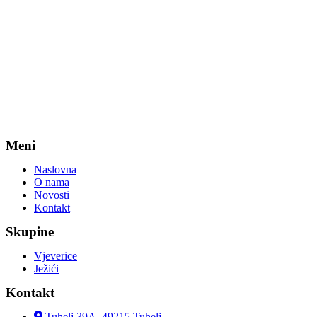
Meni
Naslovna
O nama
Novosti
Kontakt
Skupine
Vjeverice
Ježići
Kontakt
Tuhelj 39A, 49215 Tuhelj