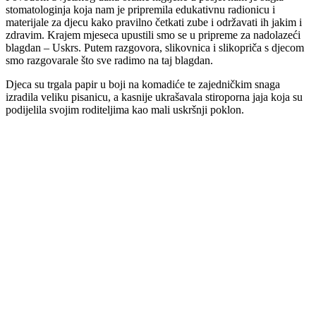
stomatologinja koja nam je pripremila edukativnu radionicu i
materijale za djecu kako pravilno četkati zube i održavati ih jakim i
zdravim. Krajem mjeseca upustili smo se u pripreme za nadolazeći
blagdan – Uskrs. Putem razgovora, slikovnica i slikopriča s djecom
smo razgovarale što sve radimo na taj blagdan.
Djeca su trgala papir u boji na komadiće te zajedničkim snaga
izradila veliku pisanicu, a kasnije ukrašavala stiroporna jaja koja su
podijelila svojim roditeljima kao mali uskršnji poklon.