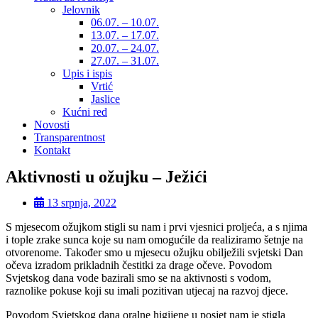
Jelovnik
06.07. – 10.07.
13.07. – 17.07.
20.07. – 24.07.
27.07. – 31.07.
Upis i ispis
Vrtić
Jaslice
Kućni red
Novosti
Transparentnost
Kontakt
Aktivnosti u ožujku – Ježići
13 srpnja, 2022
S mjesecom ožujkom stigli su nam i prvi vjesnici proljeća, a s njima
i tople zrake sunca koje su nam omogućile da realiziramo šetnje na
otvorenome. Također smo u mjesecu ožujku obilježili svjetski Dan
očeva izradom prikladnih čestitki za drage očeve. Povodom
Svjetskog dana vode bazirali smo se na aktivnosti s vodom,
raznolike pokuse koji su imali pozitivan utjecaj na razvoj djece.
Povodom Svjetskog dana oralne higijene u posjet nam je stigla