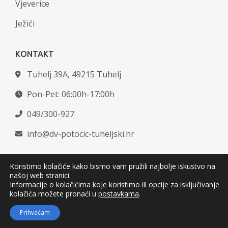
Vjeverice
Ježići
KONTAKT
Tuhelj 39A, 49215 Tuhelj
Pon-Pet: 06:00h-17:00h
049/300-927
info@dv-potocic-tuheljski.hr
Koristimo kolačiće kako bismo vam pružili najbolje iskustvo na
našoj web stranici.
© Copyright –
Dječji vrtić Potočić
Informacije o kolačićima koje koristimo ili opcije za isključivanje
Tuheljski
|
Pravila privatnosti
kolačića možete pronaći u
postavkama
.
Developed by
krMedia
Prihvaćam