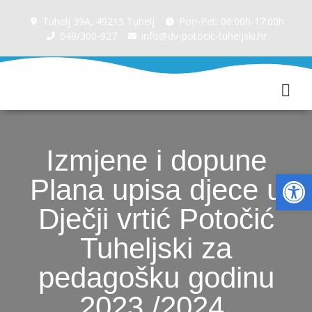
Tuhelj 39A, 49215 Tuhelj
Pon-Pet: 06:00h-17:00h
049/300-927
info@dv-potocic-tuheljski.hr
Kutak za roditelje
Izmjene i dopune
Op
Plana upisa djece u
Dječji vrtić Potočić
Tuheljski za
pedagošku godinu
2023./2024.